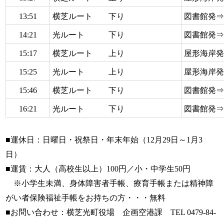
13:51
横芝ルート 下り
図書館発
14:21
光ルート 下り
図書館発
15:17
横芝ルート 上り
屋形海岸
15:25
光ルート 上り
屋形海岸
15:46
横芝ルート 下り
図書館発
16:21
光ルート 下り
図書館発
■運休日：日曜日・祝祭日・年末年始（12月29日～1月3
日）
■運賃：大人（高校生以上）100円／小・中学生50円
※小学生未満、身体障害者手帳、療育手帳または精神障
がい者保険福祉手帳をお持ちの方・・・無料
■お問い合わせ：横芝光町役場 企画空港課 TEL 0479-84-